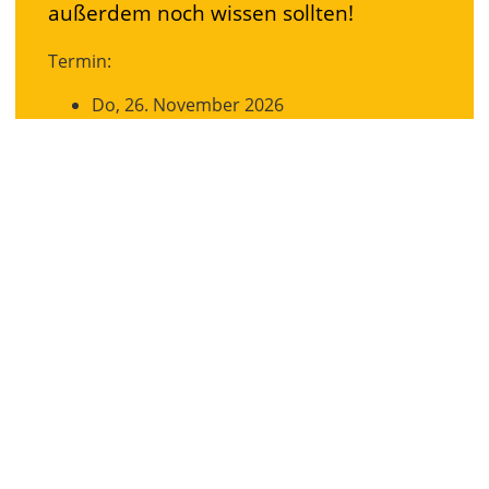
außerdem noch wissen sollten!
Termin:
Do, 26. November 2026
Seminar
Jetzt rede ich - Rhetorik und
Präsentation
Termin:
Sa, 23. Januar 2027 und Sa, 13. Februar
2027
79283 Bollschweil