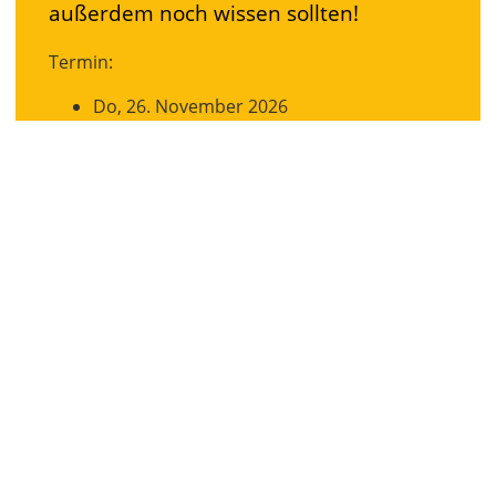
außerdem noch wissen sollten!
Termin:
Do, 26. November 2026
Seminar
Jetzt rede ich - Rhetorik und
Präsentation
Termin:
Sa, 23. Januar 2027 und Sa, 13. Februar
2027
79283 Bollschweil