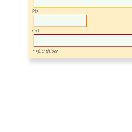
Plz
Ort
* Pflichtfelder
Um einen Missbrauch unseres Kontaktfo