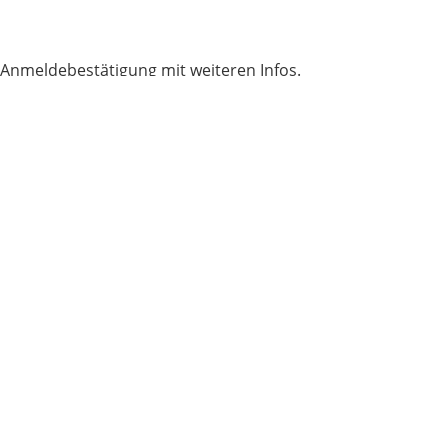
 Anmeldebestätigung mit weiteren Infos.
hres Eingangs berücksichtigt. Sollte die Veranstaltung aus
dingungen. Ausführliche Hinweise zur Verarbeitung Ihrer 
r einem Online-Seminar stellen wir Ihnen 12 € in Rechnung, 
en am Seminartag, ist die komplette Teilnahmegebühr fällig
e.V.