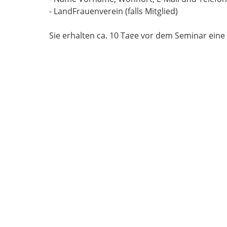
- LandFrauenverein (falls Mitglied)
Sie erhalten ca. 10 Tage vor dem Seminar eine
Die Anmeldungen werden nach der Reihenfolge i
Anmeldung akzeptieren Sie diese Teilnahmebe
Anmeldebestätigung.
Rücktritt
Bei Rücktritt innerhalb von 8 Kalendertagen vo
Warteliste nachrücken kann. Bei Nichterschein
LandFrauenverband Südbaden im BLHV 