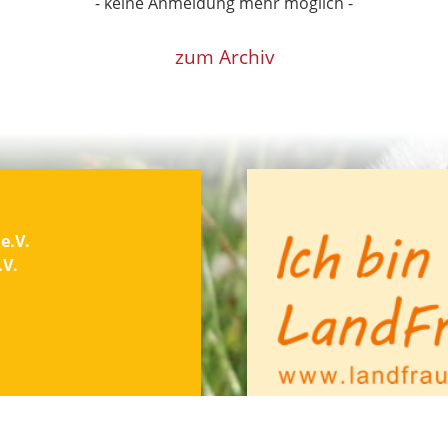
- keine Anmeldung mehr möglich -
zum Archiv
e.V.
.V.