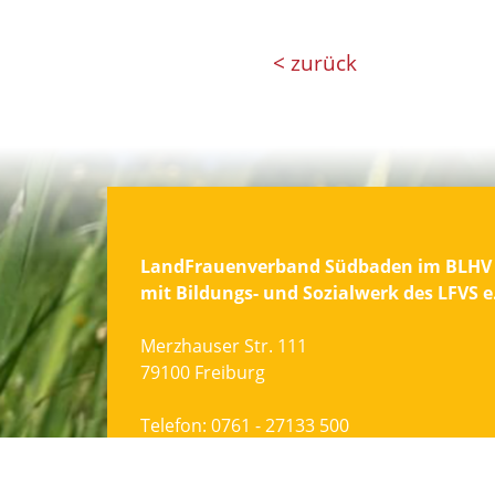
< zurück
LandFrauenverband Südbaden im BLHV 
mit Bildungs- und Sozialwerk des LFVS e
Merzhauser Str. 111
79100 Freiburg
Telefon:
0761 - 27133 500